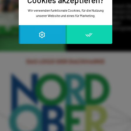
Cookies akzeptieren?
Wir verwenden funktionale Cookies, für die Nutzung
unserer Website und eines für Marketing.