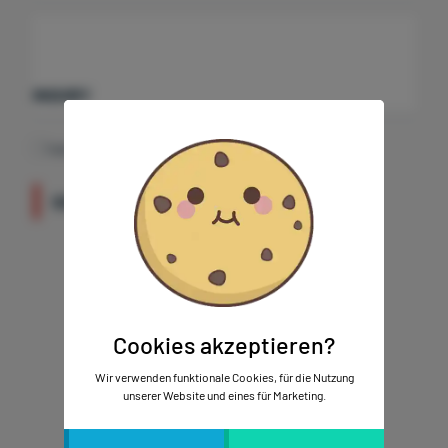
INQUIRY
Cook
I accept the privacy terms
.
zerk
Technis
SEND
Marketi
Cookies akzeptieren?
Wir verwenden funktionale Cookies, für die Nutzung
unserer Website und eines für Marketing.