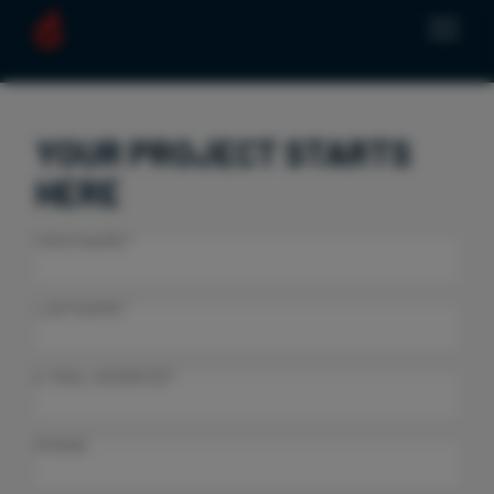
YOUR PROJECT STARTS
HERE
FIRSTNAME*
LASTNAME*
E-MAIL ADDRESS*
PHONE