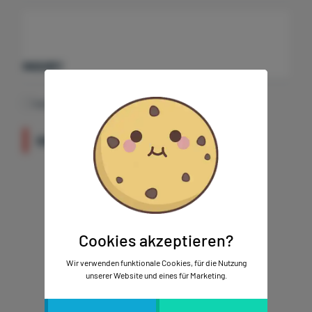
INQUIRY
Cook
I accept the privacy terms
.
zerk
Technis
SEND
Marketi
Cookies akzeptieren?
Wir verwenden funktionale Cookies, für die Nutzung
unserer Website und eines für Marketing.