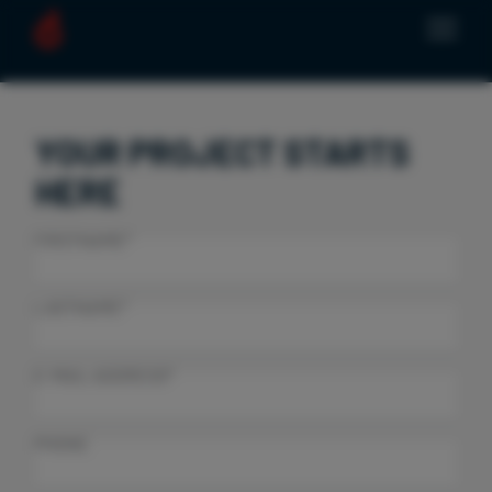
YOUR PROJECT STARTS
HERE
FIRSTNAME*
LASTNAME*
E-MAIL ADDRESS*
PHONE